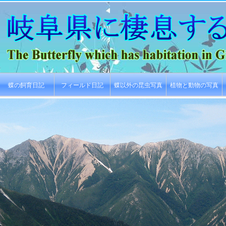
蝶の飼育日記
フィールド日記
蝶以外の昆虫写真
植物と動物の写真