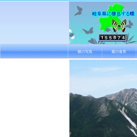
蝶の写真
蝶の食草