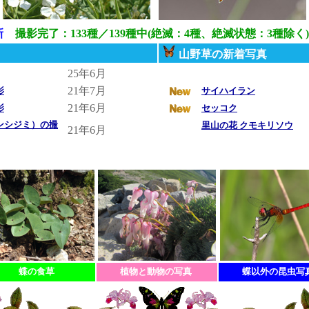
新
撮影完了：133種／139種中(絶滅：4種、絶滅状態：3種除く)
山野草の新着写真
25年6月
21年7月
影
サイハイラン
21年6月
影
セッコク
ンシジミ）の撮
里山の花 クモキリソウ
21年6月
蝶の食草
植物と動物の写真
蝶以外の昆虫写