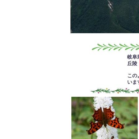
岐阜
丘陵
この
いま